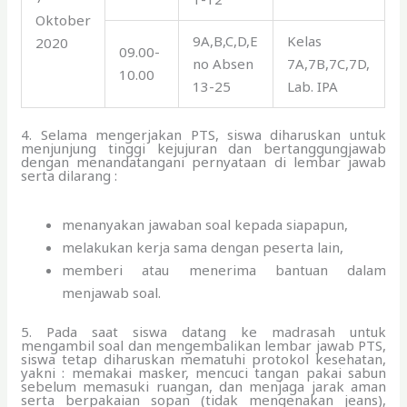
Oktober
9A,B,C,D,E
Kelas
2020
09.00-
no Absen
7A,7B,7C,7D,
10.00
13-25
Lab. IPA
4. Selama mengerjakan PTS, siswa diharuskan untuk
menjunjung tinggi kejujuran dan bertanggungjawab
dengan menandatangani pernyataan di lembar jawab
serta dilarang :
menanyakan jawaban soal kepada siapapun,
melakukan kerja sama dengan peserta lain,
memberi atau menerima bantuan dalam
menjawab soal.
5. Pada saat siswa datang ke madrasah untuk
mengambil soal dan mengembalikan lembar jawab PTS,
siswa tetap diharuskan mematuhi protokol kesehatan,
yakni : memakai masker, mencuci tangan pakai sabun
sebelum memasuki ruangan, dan menjaga jarak aman
serta berpakaian sopan (tidak mengenakan jeans),