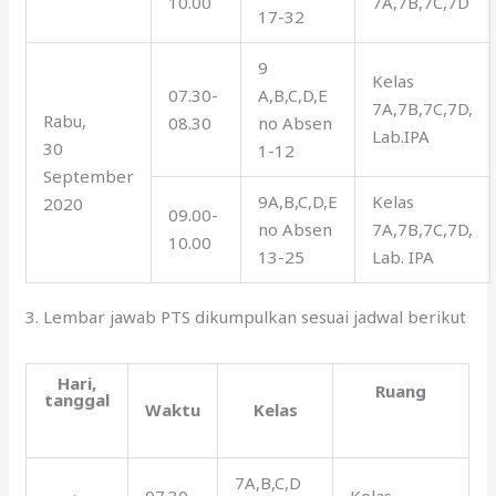
10.00
7A,7B,7C,7D
17-32
9
Kelas
07.30-
A,B,C,D,E
7A,7B,7C,7D,
Rabu,
08.30
no Absen
Lab.IPA
30
1-12
September
9A,B,C,D,E
Kelas
2020
09.00-
no Absen
7A,7B,7C,7D,
10.00
13-25
Lab. IPA
3. Lembar jawab PTS dikumpulkan sesuai jadwal berikut
Hari,
Ruang
tanggal
Waktu
Kelas
7A,B,C,D
07.30-
Kelas