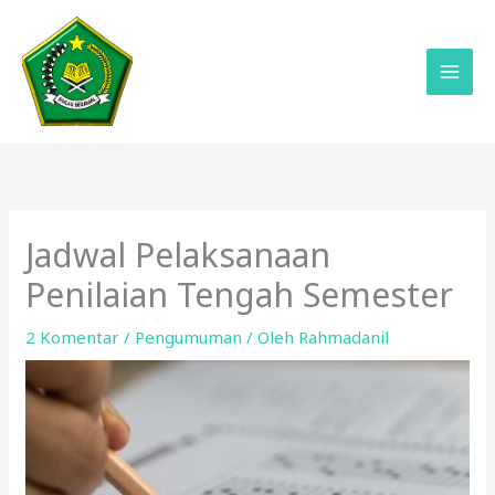
Lewati
ke
konten
Jadwal Pelaksanaan
Penilaian Tengah Semester
2 Komentar
/
Pengumuman
/ Oleh
Rahmadanil