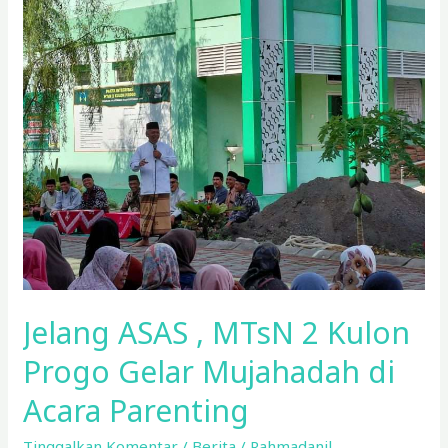
ASAS
,
MTsN
2
Kulon
Progo
Gelar
Mujahadah
di
Acara
Parenting
Jelang ASAS , MTsN 2 Kulon
Progo Gelar Mujahadah di
Acara Parenting
Tinggalkan Komentar
/
Berita
/
Rahmadanil