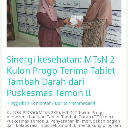
Tambah
Darah
dari
Puskesmas
Temon
II
Sinergi kesehatan: MTsN 2
Kulon Progo Terima Tablet
Tambah Darah dari
Puskesmas Temon II
Tinggalkan Komentar
/
Berita
/
Rahmadanil
KULON PROGO(MTsN2KP). MTsN 2 Kulon Progo
menerima bantuan Tablet Tambah Darah (TTD) dari
Puskesmas Temon II. Penyerahan ini merupakan bagian
dari kolaborasi lintas sektor untuk mendukung program