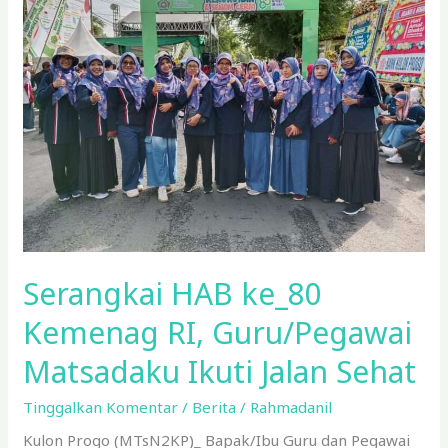
Kemenag
RI,
Guru/Pegawai
Matsadaku
Ikuti
Jalan
Sehat
Serangkai HAB ke_80
Kemenag RI, Guru/Pegawai
Matsadaku Ikuti Jalan Sehat
Tinggalkan Komentar
/
Berita
/
Rahmadanil
Kulon Progo (MTsN2KP)_ Bapak/Ibu Guru dan Pegawai