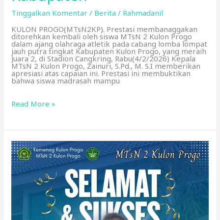
Tinggalkan Komentar
/
Berita
/
Rahmadanil
KULON PROGO(MTsN2KP). Prestasi membanaggakan
ditorehkan kembali oleh siswa MTsN 2 Kulon Progo
dalam ajang olahraga atletik pada cabang lomba lompat
jauh putra tingkat Kabupaten Kulon Progo, yang meraih
Juara 2, di Stadion Cangkring, Rabu(4/2/2026) Kepala
MTsN 2 Kulon Progo, Zainuri, S.Pd., M. S.I memberikan
apresiasi atas capaian ini. Prestasi ini membuktikan
bahwa siswa madrasah mampu
Read More »
M.Nur
Irsad
Raih
Juara
3
Lari
500
m
Tingkat
Kabupaten