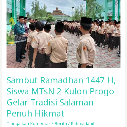
Siswa
MTsN
2
Kulon
Progo
Gelar
Tradisi
Salaman
Penuh
Hikmat
Sambut Ramadhan 1447 H,
Siswa MTsN 2 Kulon Progo
Gelar Tradisi Salaman
Penuh Hikmat
Tinggalkan Komentar
/
Berita
/
Rahmadanil