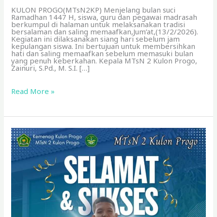
KULON PROGO(MTsN2KP) Menjelang bulan suci
Ramadhan 1447 H, siswa, guru dan pegawai madrasah
berkumpul di halaman untuk melaksanakan tradisi
bersalaman dan saling memaafkan,Jum’at,(13/2/2026).
Kegiatan ini dilaksanakan siang hari sebelum jam
kepulangan siswa. Ini bertujuan untuk membersihkan
hati dan saling memaafkan sebelum memasuki bulan
yang penuh keberkahan. Kepala MTsN 2 Kulon Progo,
Zainuri, S.Pd., M. S.I. […]
Read More »
Satria
Arya
Seta
Raih
Juara
2
Lompat
Jauh
Tingkat
Kabupaten