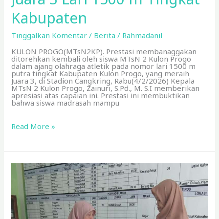
Kabupaten
Tinggalkan Komentar
/
Berita
/
Rahmadanil
KULON PROGO(MTsN2KP). Prestasi membanaggakan
ditorehkan kembali oleh siswa MTsN 2 Kulon Progo
dalam ajang olahraga atletik pada nomor lari 1500 m
putra tingkat Kabupaten Kulon Progo, yang meraih
Juara 3, di Stadion Cangkring, Rabu(4/2/2026) Kepala
MTsN 2 Kulon Progo, Zainuri, S.Pd., M. S.I memberikan
apresiasi atas capaian ini. Prestasi ini membuktikan
bahwa siswa madrasah mampu
Read More »
Sinergi
kesehatan:
MTsN
2
Kulon
Progo
Terima
Tablet