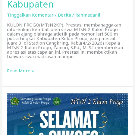
Kabupaten
Tinggalkan Komentar
/
Berita
/
Rahmadanil
KULON PROGO(MTsN2KP). Prestasi membanaggakan
ditorehkan kembali oleh siswa MTsN 2 Kulon Progo
dalam ajang olahraga atletik pada nomor lari 500 m
putra tingkat Kabupaten Kulon Progo, yang meraih
Juara 3, di Stadion Cangkring, Rabu(4/2/2026) Kepala
MTsN 2 Kulon Progo, Zainuri, S.Pd., M. S.I memberikan
apresiasi atas capaian ini. Prestasi ini membuktikan
bahwa siswa madrasah mampu
Read More »
Imam
Rizqi
Nurfalah
Raih
Juara
3
Lari
1500
m