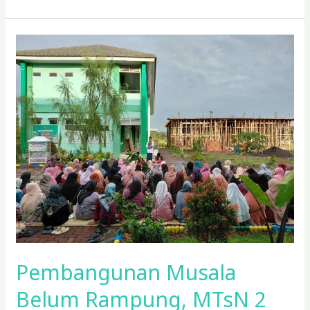
Pembangunan
Musala
Belum
Rampung,
MTsN
2
Kulon
Progo
Gelar
Pengajian
Beralas
Tikar
di
Halaman
Pembangunan Musala
Belum Rampung, MTsN 2