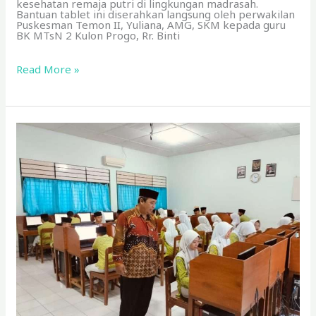
kesehatan remaja putri di lingkungan madrasah.
Bantuan tablet ini diserahkan langsung oleh perwakilan
Puskesman Temon II, Yuliana, AMG, SKM kepada guru
BK MTsN 2 Kulon Progo, Rr. Binti
Read More »
Siswa
Kelas
9
MTsN
2
Kulon
Progo
Laksanakan
PPTKA-
TKAD
Tingkat
DIY
Hari
Ke-
tiga