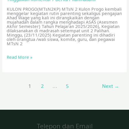
KULON PROGO(MTsN2KP) MTsN 2 Kulon Progo kembali
menggelar kegiatan rutin parenting sekaligus pengajian
Ahad Wage yang kali ini dirangkaikan dengan
mujahadah dalam rangka menghadapi ASAS (Asesmen
Akhir Semester) Tahun Pelajaran 2025/2026), Kegiatan
dilaksanakan di madrasah setempat unit 2 Palihan.
Minggu, (23/11/2025) Kegiatan parenting ini dihadiri
oleh orangtua /wali siswa, komite, guru, dan pegawai
MTsN 2
Read More »
1
2
…
5
Next
→
Telepon dan Email