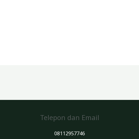
Telepon dan Email
08112957746