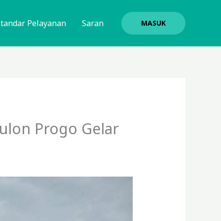
Standar Pelayanan
Saran
MASUK
lon Progo Gelar