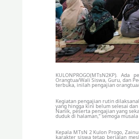
KULONPROGO(MTsN2KP). Ada pem
Orangtua/Wali Siswa, Guru, dan Pe
terbuka, inilah pengajian orangtua
Kegiatan pengajian rutin dilaksan
yang hingga kini belum selesai dan
Nanik, peserta pengajian yang seka
duduk di halaman,” semoga musala 
Kepala MTsN 2 Kulon Progo, Zainur
karakter siswa tetap berjalan m