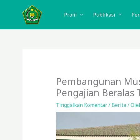
Lewati
ke
Profil
Publikasi
Pe
konten
Pembangunan Musa
Pengajian Beralas 
Tinggalkan Komentar
/
Berita
/ Ol