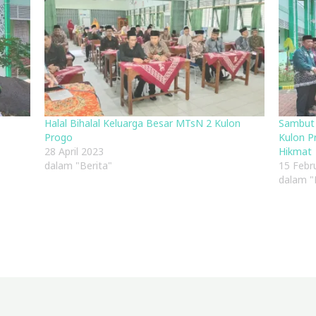
Halal Bihalal Keluarga Besar MTsN 2 Kulon
Sambut
Progo
Kulon P
28 April 2023
Hikmat
dalam "Berita"
15 Febr
dalam "