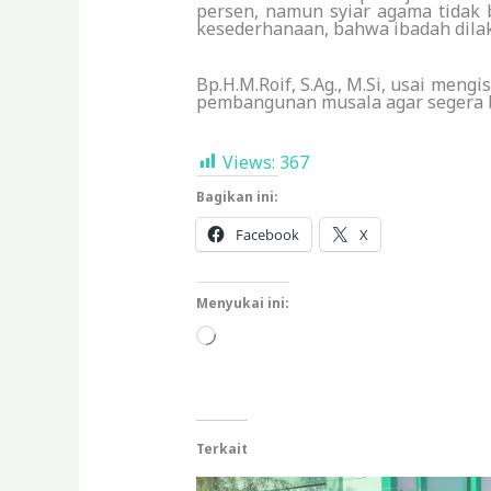
persen, namun syiar agama tidak b
kesederhanaan, bahwa ibadah dilaku
Bp.H.M.Roif, S.Ag., M.Si, usai me
pembangunan musala agar segera bi
Views:
367
Bagikan ini:
Facebook
X
Menyukai ini:
Memuat...
Terkait