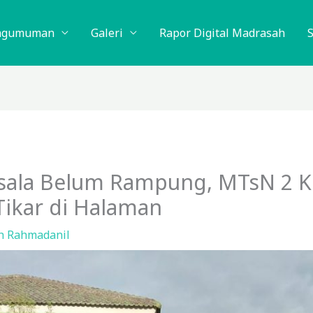
ngumuman
Galeri
Rapor Digital Madrasah
la Belum Rampung, MTsN 2 Ku
Tikar di Halaman
eh
Rahmadanil