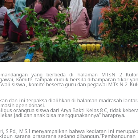
andangan yang berbeda di halaman MTsN 2 Kulon Pr
gawai, Komite, tampak duduk bersila dihamparan tikar y
/wali siswa , komite beserta guru dan pegawai MTs N 2. Kul
akan dan ini terpaksa dialihkan di halaman madrasah la
 masih open donasi.
ligus orangtua siswa dari Arya Bakti Kelas 8 C, tidak kebe
lekas jadi dan anak bisa menggunakannya” harapnya.
i, S.Pd., M.S.I menyampaikan bahwa kegiatan ini merupa
eskipun sarana prasarana sedang dibangun.”Pembangunan