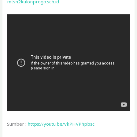
mtsn2kulonprogo.sch.id
Sumber :
https://youtu.be/vkPHVPhpbsc