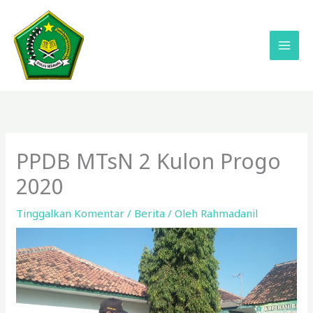
Lewati
ke
konten
PPDB MTsN 2 Kulon Progo
2020
Tinggalkan Komentar
/
Berita
/ Oleh
Rahmadanil