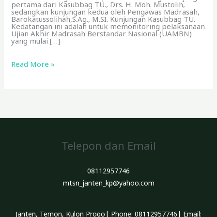
pertama dari Kasubbag TU., Drs. H. Moh. Mustolih,
sedangkan kunjungan kedua oleh Pengawas Madrasah,
Barokatussolihah,S.Ag., M.SI. Kunjungan Kasubbag TU.
Kedatangan ini adalah untuk memonitoring pelaksanaan
Ujian Akhir Madrasah Berstandar Nasional (UAMBN)
yang mulai […]
Read More »
Telepon dan Email
08112957746
mtsn_janten_kp@yahoo.com
Janten, Temon, Kulon Progo| Phone: 08112957746| Email: