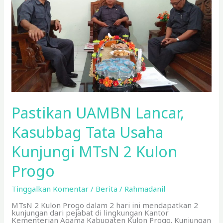
2
Kulon
Progo
Pastikan UAMBN Lancar,
Kasubbag Tata Usaha
Kunjungi MTsN 2 Kulon
Progo
Tinggalkan Komentar
/
Berita
/
Rahmadanil
MTsN 2 Kulon Progo dalam 2 hari ini mendapatkan 2
kunjungan dari pejabat di lingkungan Kantor
Kementerian Agama Kabupaten Kulon Progo. Kunjungan