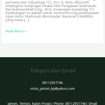
pertama dari Kasubbag TU., Drs. H. Moh. Mustolih,
sedangkan kunjungan kedua oleh Pengawas Madrasah,
Barokatussolihah,S.Ag., M.SI. Kunjungan Kasubbag TU.
Kedatangan ini adalah untuk memonitoring pelaksanaan
Ujian Akhir Madrasah Berstandar Nasional (UAMBN)
yang mulai […]
Read More »
Telepon dan Email
08112957746
mtsn_janten_kp@yahoo.com
Janten, Temon, Kulon Progo| Phone: 08112957746| Email: