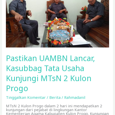
2
Kulon
Progo
Pastikan UAMBN Lancar,
Kasubbag Tata Usaha
Kunjungi MTsN 2 Kulon
Progo
Tinggalkan Komentar
/
Berita
/
Rahmadanil
MTsN 2 Kulon Progo dalam 2 hari ini mendapatkan 2
kunjungan dari pejabat di lingkungan Kantor
Kementerian Agama Kabupaten Kulon Progo. Kunjungan