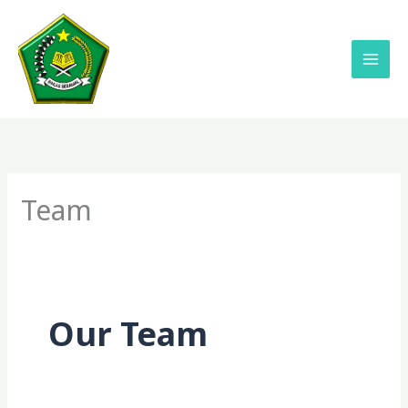
Lewati
ke
konten
Team
Our Team